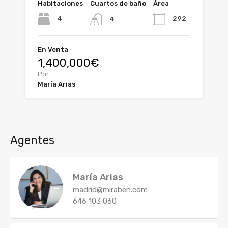
Habitaciones
Cuartos de baño
Área
4
292
4
En Venta
1,400,000€
Por
María Arias
Agentes
María Arias
madrid@miraben.com
646 103 060