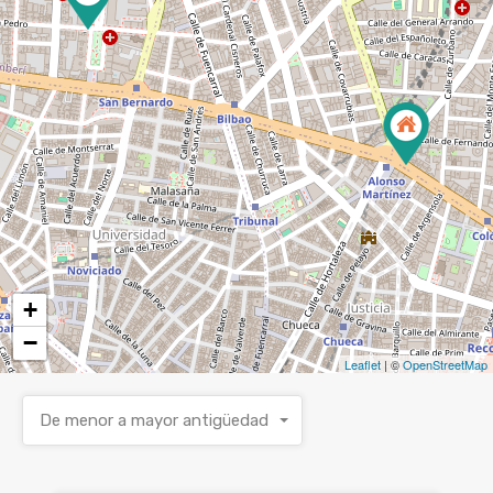
+
−
Leaflet
| ©
OpenStreetMap
De menor a mayor antigüedad