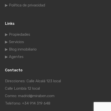
▶ Política de privacidad
Links
▶ Propiedades
▶ Servicios
▶ Blog inmobiliario
▶ Agentes
Contacto
Direcciones: Calle Alcalá 123 local
Calle Lombía 12 local
Correo: madrid@miraben.com
Teléfono: +34 914 319 648