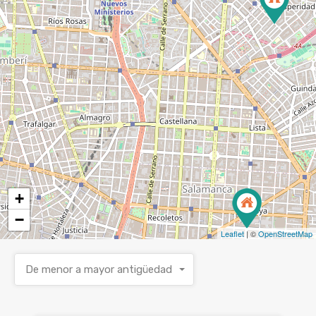
+
−
Leaflet
| ©
OpenStreetMap
De menor a mayor antigüedad