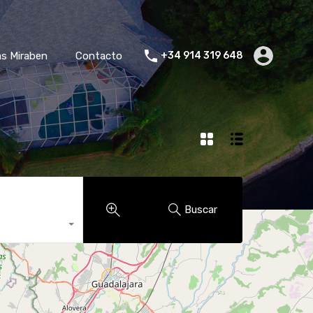
tacto
s Miraben
Contacto
+34 914 319 648
Buscar