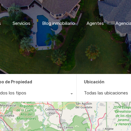
Blog inmobiliario
Agentes
Agencias Miraben
Con
s
Servicios
Blog inmobiliario
Agentes
Agencia
po de Propiedad
Ubicación
dos los tipos
Todas las ubicaciones