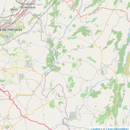
Leaflet
| ©
OpenStreetMap