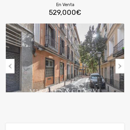
En Venta
529,000€
Pre
Nex
viou
t
s